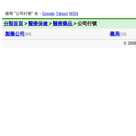
搜尋 "公司行號" 在：
Google
Yahoo!
MSN
分類首頁
>
醫療保健
>
醫療藥品
> 公司行號
‧
製藥公司
‧
藥局
(94)
(10)
© 200