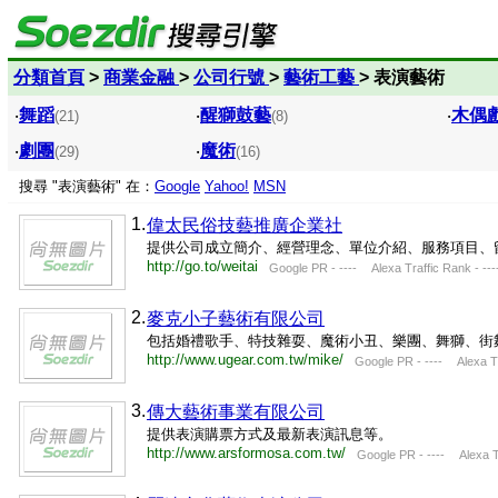
分類首頁
>
商業金融
>
公司行號
>
藝術工藝
> 表演藝術
‧
舞蹈
‧
醒獅鼓藝
‧
木偶
(21)
(8)
‧
劇團
‧
魔術
(29)
(16)
搜尋 "表演藝術" 在：
Google
Yahoo!
MSN
1.
偉太民俗技藝推廣企業社
提供公司成立簡介、經營理念、單位介紹、服務項目、
http://go.to/weitai
Google PR - ---- Alexa Traffic Rank - ---
2.
麥克小子藝術有限公司
包括婚禮歌手、特技雜耍、魔術小丑、樂團、舞獅、街
http://www.ugear.com.tw/mike/
Google PR - ---- Alexa Tra
3.
傳大藝術事業有限公司
提供表演購票方式及最新表演訊息等。
http://www.arsformosa.com.tw/
Google PR - ---- Alexa Tr