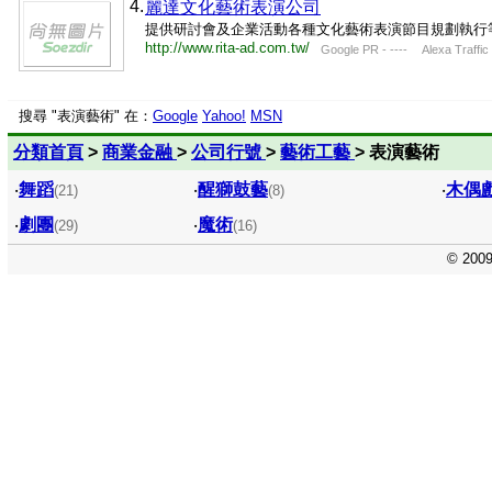
4.
麗達文化藝術表演公司
提供研討會及企業活動各種文化藝術表演節目規劃執行
http://www.rita-ad.com.tw/
Google PR - ---- Alexa Traffic 
搜尋 "表演藝術" 在：
Google
Yahoo!
MSN
分類首頁
>
商業金融
>
公司行號
>
藝術工藝
> 表演藝術
‧
舞蹈
‧
醒獅鼓藝
‧
木偶
(21)
(8)
‧
劇團
‧
魔術
(29)
(16)
© 200